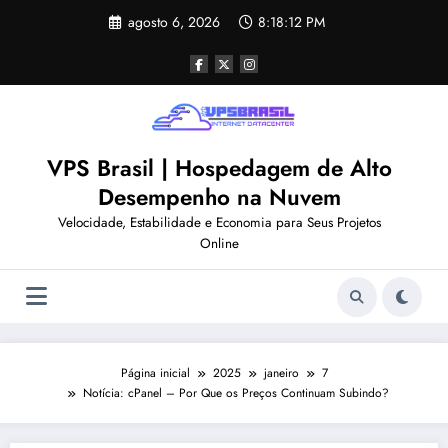
Pular
agosto 6, 2026
8:18:12 PM
para
o
conteúdo
VPS Brasil | Hospedagem de Alto
Desempenho na Nuvem
Velocidade, Estabilidade e Economia para Seus Projetos
Online
Página inicial
2025
janeiro
7
Notícia: cPanel – Por Que os Preços Continuam Subindo?