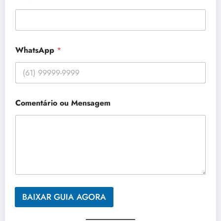
*
o
u
WhatsApp
*
Comentário ou Mensagem
BAIXAR GUIA AGORA