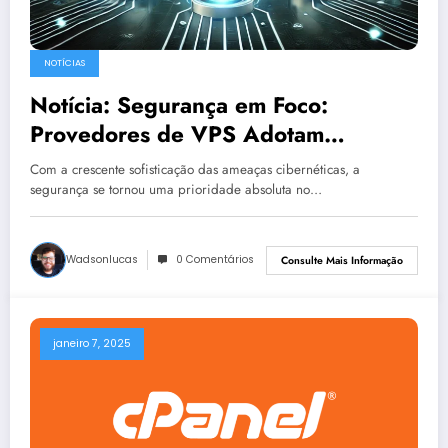
NOTÍCIAS
Notícia: Segurança em Foco:
Provedores de VPS Adotam
Medidas Avançadas contra Ameaças
Com a crescente sofisticação das ameaças cibernéticas, a
Cibernéticas
segurança se tornou uma prioridade absoluta no…
Wadsonlucas
0 Comentários
Consulte Mais Informação
janeiro 7, 2025