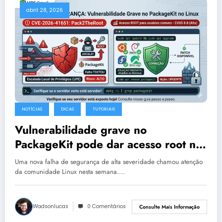
abril 28, 2026
NOTÍCIAS
DICAS
TUTORIAIS
Vulnerabilidade grave no
PackageKit pode dar acesso root no
Linux: veja se seu servidor está
Uma nova falha de segurança de alta severidade chamou atenção
exposto
da comunidade Linux nesta semana.…
Wadsonlucas
0 Comentários
Consulte Mais Informação