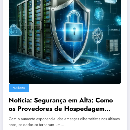
NOTÍCIAS
Notícia: Segurança em Alta: Como
os Provedores de Hospedagem
Estão Protegendo Seus Dados em
Com o aumento exponencial das ameaças cibernéticas nos últimos
2025
anos, os dados se tornaram um…