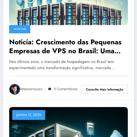
NOTÍCIAS
Noticía: Crescimento das Pequenas
Empresas de VPS no Brasil: Uma
Revolução no Mercado de
Nos últimos anos, o mercado de hospedagem no Brasil tem
Hospedagem
experimentado uma transformação significativa, marcada…
Wadsonlucas
0 Comentários
Consulte Mais Informação
janeiro 12, 2025