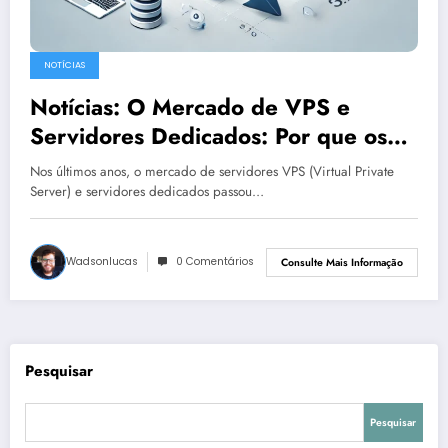
NOTÍCIAS
Notícias: O Mercado de VPS e
Servidores Dedicados: Por que os
Preços Estão Caindo?
Nos últimos anos, o mercado de servidores VPS (Virtual Private
Server) e servidores dedicados passou…
Wadsonlucas
0 Comentários
Consulte Mais Informação
Pesquisar
Pesquisar