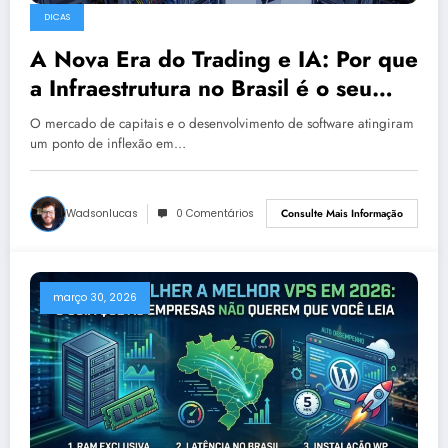
DICAS
A Nova Era do Trading e IA: Por que
a Infraestrutura no Brasil é o seu
Maior Alpha em 2026
O mercado de capitais e o desenvolvimento de software atingiram
um ponto de inflexão em…
Wadsonlucas
0 Comentários
Consulte Mais Informação
março 30, 2026