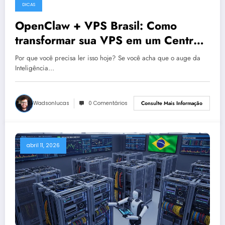
DICAS
OpenClaw + VPS Brasil: Como
transformar sua VPS em um Centro
de Comando de Agentes Autônomos
Por que você precisa ler isso hoje? Se você acha que o auge da
em 2026
Inteligência…
Wadsonlucas
0 Comentários
Consulte Mais Informação
abril 11, 2026