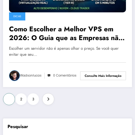
DICAS
Como Escolher a Melhor VPS em
2026: O Guia que as Empresas não
Querem que Você Leia
Escolher um servidor não é apenas olhar o preço. Se você quer
evitar que seu…
Wadsonlucas
0 Comentários
Consulte Mais Informação
Paginação
1
2
3
de
posts
Pesquisar