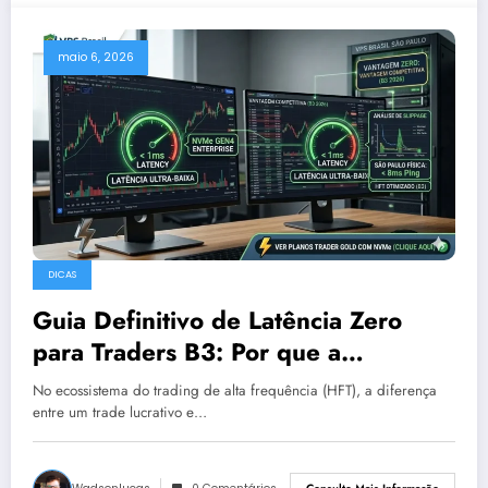
maio 6, 2026
DICAS
Guia Definitivo de Latência Zero
para Traders B3: Por que a
Localização Física em São Paulo é
No ecossistema do trading de alta frequência (HFT), a diferença
sua Vantagem Competitiva
entre um trade lucrativo e…