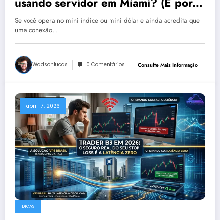
usando servidor em Miami? (E por
que seu Slippage é culpa sua)
Se você opera no mini índice ou mini dólar e ainda acredita que
uma conexão…
Wadsonlucas
0 Comentários
Consulte Mais Informação
abril 17, 2026
DICAS