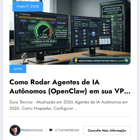
maio 17, 2026
DICAS
Como Rodar Agentes de IA
Autônomos (OpenClaw) em sua VPS:
O Futuro da Automação Corporativa
Guia Técnico · Atualizado em 2026 Agentes de IA Autônomos em
2026: Como Hospedar, Configurar…
Wadsonlucas
0 Comentários
Consulte Mais Informação