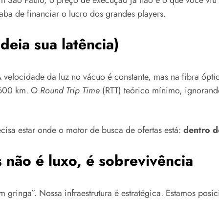
 São Paulo, o preço de execução já não é o que você viu 
a de financiar o lucro dos grandes players.
deia sua latência)
A velocidade da luz no vácuo é constante, mas na fibra ópti
.600 km. O
Round Trip Time
(RTT) teórico mínimo, ignorando
cisa estar onde o motor de busca de ofertas está:
dentro d
 não é luxo, é sobrevivência
 gringa”. Nossa infraestrutura é estratégica. Estamos posi