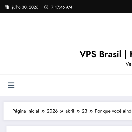
Pular
julho 30, 2026
7:47:47 AM
para
o
conteúdo
VPS Brasil 
Ve
Página inicial
2026
abril
23
Por que você aind