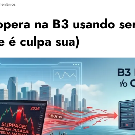
entários
opera na B3 usando se
e é culpa sua)