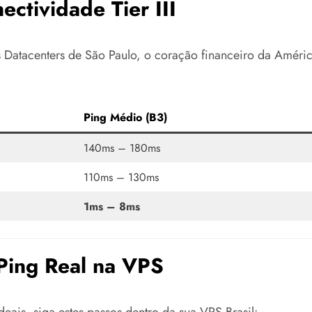
ctividade Tier III
s Datacenters de São Paulo, o coração financeiro da Améric
Ping Médio (B3)
140ms – 180ms
110ms – 130ms
1ms – 8ms
 Ping Real na VPS
eais, siga estes passos dentro da sua VPS Brasil: