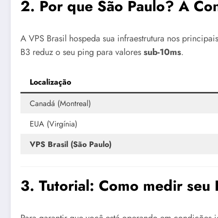
2. Por que São Paulo? A Cone
A VPS Brasil hospeda sua infraestrutura nos principai
B3 reduz o seu ping para valores
sub-10ms
.
Localização
Canadá (Montreal)
EUA (Virgínia)
VPS Brasil (São Paulo)
3. Tutorial: Como medir seu
Para garantir que você está operando em condições id