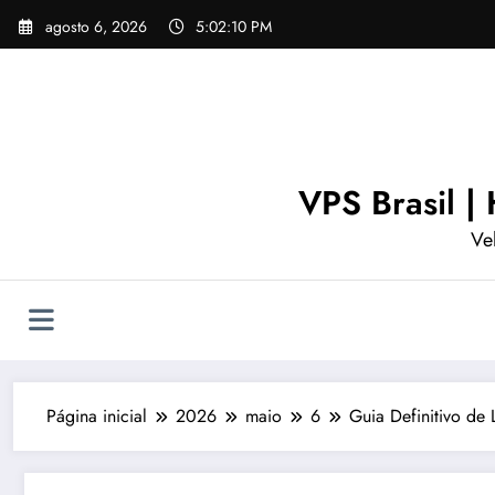
Pular
agosto 6, 2026
5:02:11 PM
para
o
conteúdo
VPS Brasil 
Ve
Página inicial
2026
maio
6
Guia Definitivo de