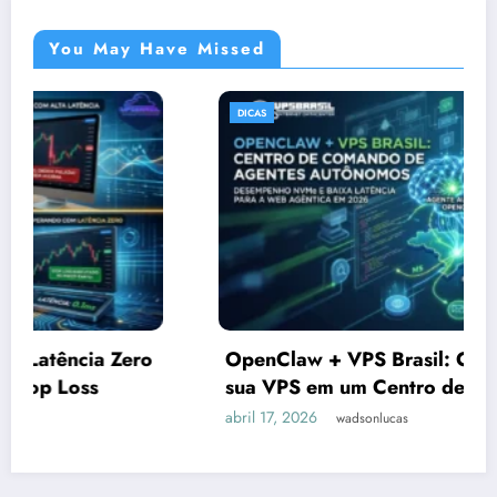
You May Have Missed
DICAS
OpenClaw + VPS Brasil: Como transformar
sua VPS em um Centro de Comando de
Agentes Autônomos em 2026
abril 17, 2026
wadsonlucas