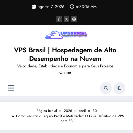
Pular
agosto 7, 2026
6:33:16 AM
para
o
conteúdo
VPS Brasil | Hospedagem de Alto
Desempenho na Nuvem
Velocidade, Estabilidade e Economia para Seus Projetos
Online
Página inicial
2026
abril
30
Como Reduzir o Lag no Profit e MetaTrader: O Guia Definitivo de VPS
para B3