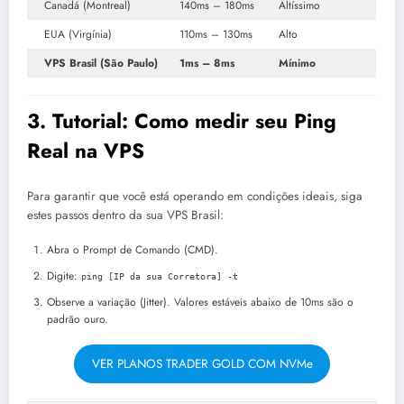
Canadá (Montreal)
140ms – 180ms
Altíssimo
EUA (Virgínia)
110ms – 130ms
Alto
VPS Brasil (São Paulo)
1ms – 8ms
Mínimo
3. Tutorial: Como medir seu Ping
Real na VPS
Para garantir que você está operando em condições ideais, siga
estes passos dentro da sua VPS Brasil:
Abra o Prompt de Comando (CMD).
Digite:
ping [IP da sua Corretora] -t
Observe a variação (Jitter). Valores estáveis abaixo de 10ms são o
padrão ouro.
VER PLANOS TRADER GOLD COM NVMe